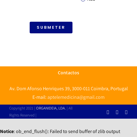
SUBMETER
Contactos
Av. Dom Afonso Henriques 39, 3000-011 Coimbra, Portugal
E-mail:
aptelemedicina@gmail.com
Copyright 2021 |
ORGANIDEIA, LDA.
| All
Facebook
X
Link
Rights Reserved |
Notice
: ob_end_flush(): Failed to send buffer of zlib output