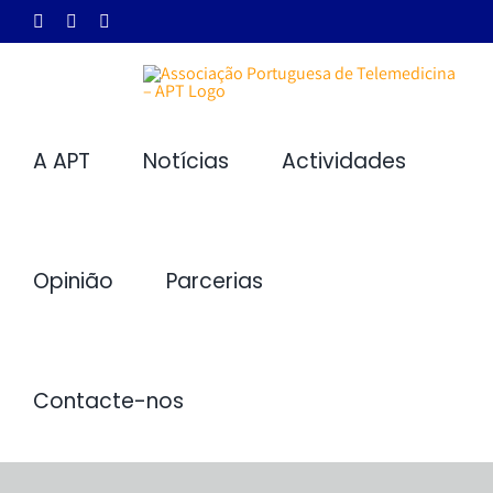
Skip
Facebook
X
LinkedIn
to
content
A APT
Notícias
Actividades
Opinião
Parcerias
Contacte-nos