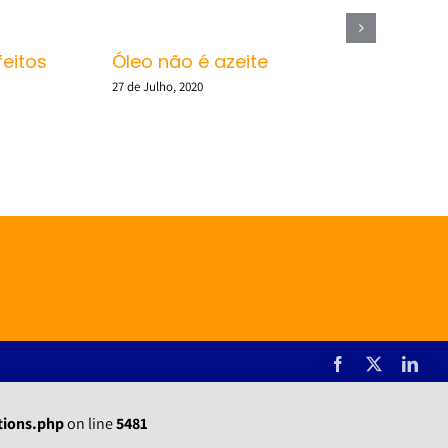
feitos
Óleo não é azeite
27 de Julho, 2020
Facebook
X
Link
tions.php
on line
5481