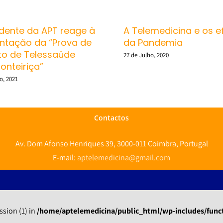
idente da APT reage à
A Telemedicina e os e
ntação da “Prova de
da Pandemia
to de Telessaúde
27 de Julho, 2020
onteiriça”
o, 2021
Contactos
Av. Dom Afonso Henriques 39, 3000-011 Coimbra, Portugal
E-mail:
aptelemedicina@gmail.com
ssion (1) in
/home/aptelemedicina/public_html/wp-includes/func