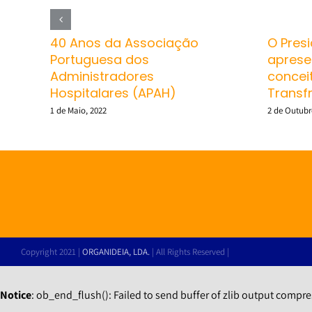
40 Anos da Associação
O Pres
Portuguesa dos
aprese
Administradores
concei
Hospitalares (APAH)
Transfr
1 de Maio, 2022
2 de Outubr
Copyright 2021 |
ORGANIDEIA, LDA.
| All Rights Reserved |
Notice
: ob_end_flush(): Failed to send buffer of zlib output compre