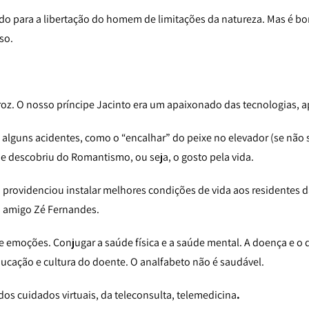
do para a libertação do homem de limitações da natureza. Mas é bo
so.
roz. O nosso príncipe Jacinto era um apaixonado das tecnologias, a
lguns acidentes, como o “encalhar” do peixe no elevador (se não se
 descobriu do Romantismo, ou seja, o gosto pela vida.
providenciou instalar melhores condições de vida aos residentes da
eu amigo Zé Fernandes.
 e emoções. Conjugar a saúde física e a saúde mental. A doença e o
ducação e cultura do doente. O analfabeto não é saudável.
os cuidados virtuais, da teleconsulta, telemedicina
.