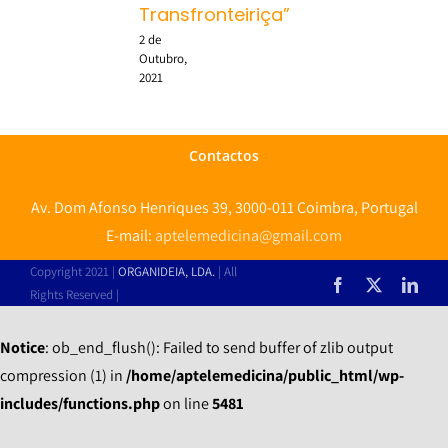
Transfronteiriça”
2 de
Outubro,
2021
Contactos
Av. Dom Afonso Henriques 39, 3000-011 Coimbra, Portugal
E-mail:
aptelemedicina@gmail.com
Copyright 2021 |
ORGANIDEIA, LDA.
| All
Facebook
X
Link
Rights Reserved |
Notice
: ob_end_flush(): Failed to send buffer of zlib output
compression (1) in
/home/aptelemedicina/public_html/wp-
includes/functions.php
on line
5481