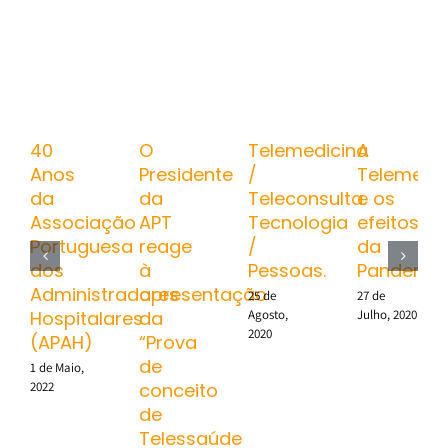
40
O
Telemedicina
A
Anos
Presidente
/
Telemedic
da
da
Teleconsulta.
e os
Associação
APT
Tecnologia
efeitos
Portuguesa
reage
/
da
dos
à
Pessoas.
Pandemia
Administradores
apresentação
25 de
27 de
Agosto,
Julho, 2020
Hospitalares
da
2020
(APAH)
“Prova
de
1 de Maio,
2022
conceito
de
Telessaúde