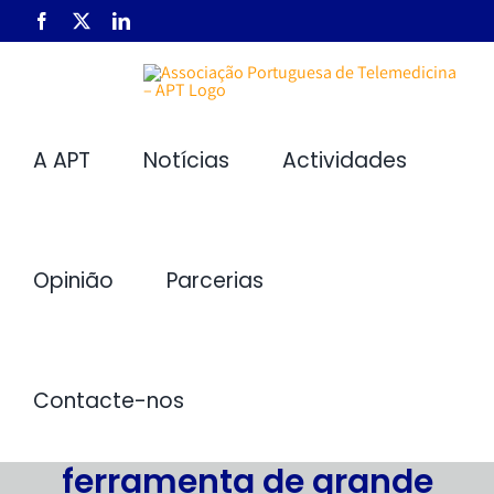
Skip
Facebook
X
LinkedIn
to
content
A APT
Notícias
Actividades
Opinião
Parcerias
Contacte-nos
Telemedicina, uma
ferramenta de grande